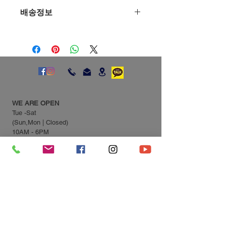
"환불 정책", "제품 관리법" 등 고객들에
니다. 제품의 어떤 부분이 소비자들에
배송정보
게 유용한 추가 제품 정보를 제공하세
게 어필할 것인지 우선순위를 잘 생각
요.    
해 적어주세요.    
배송정보를 입력하세요. 배송방법, 비
용 등 정확하고 깔끔한 설명은 소비자들
에게 내 제품 구매에 대한 확신을 심어
줍니다.  
WE ARE OPEN
Tue -Sat
(Sun,Mon | Closed)
10AM - 6PM
13461. 경기도 성남시 분당구 운중로 137 번길 14-3
13461. 14-3, Unjung-ro 137beon-gil, Bundang-gu,
Seongnam-si, Gyeonggi-do, Republic of Korea
Tel:
031-703-2155