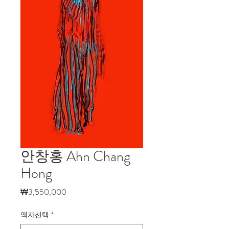
안창홍 Ahn Chang
Hong
가
₩3,550,000
격
액자선택
*