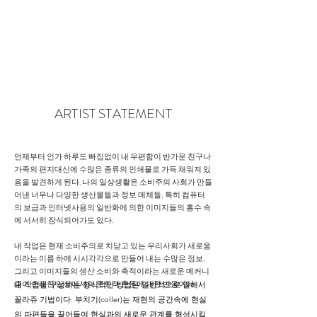
ARTIST STATEMENT
언제부터 인가 하루도 빠짐없이 내 우편함이 반가운 친구나
가족의 편지대신에 수많은 종류의 인쇄물로 가득 채워져 있
음을 발견하게 된다. 나의 일상생활은 소비주의 사회가 만들
어낸 너무나 다양한 생산물들과 정보 매체들, 특히 컴퓨터
의 보급과 인터넷사용의 일반화에 의한 이미지들의 홍수 속
에 서서히 잠식되어가도 있다.
내 작업은 현재 소비주의로 치닫고 있는 우리사회가 새로움
이라는 이름 하에 시시각각으로 만들어 내는 수많은 정보,
그리고 이미지들의 생산 소비와 축적이라는 새로운 메커니
즘이 초래한 일상에서의 문화적 혼돈에 대한 반응이다.
내 작업을 구성하는 형식적인 방법은 일반적으로 말해서 
꼴라쥬 기법이다. 부치기(coller)는 재현의 공간속에 현실
의 파편들을 끌어들여 현실과의 새로운 관계를 형성시킬 