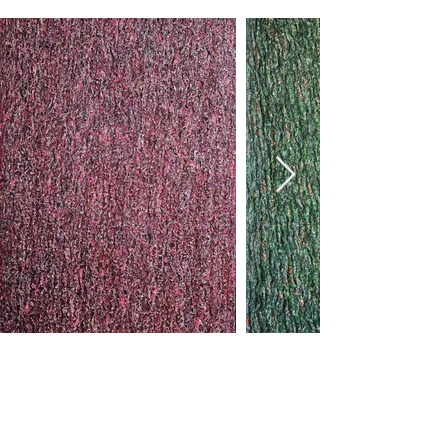
cutting machine resemble the growth rings of a log. We
물감으로 바꾼다는 물리적 차원의 연금술에 그치지 않습니
wonder if the lump of paper the artist created symbolizes
다. 작가는 인쇄된 색종이가 거꾸로 색을 창조할 수 있다고 
wood or logs, the origin of the material, and if his work is a
믿습니다. 자연에는 분명히 존재하지만, 그동안 우리가 물
process of returning the printed matter, the material of the
감이나 작품으로 알지 못했던 새로운 색을, 아이러니하게
work, back to its origin. Kim Chunhwan's work, which
도 이미 인쇄된 색종이를 통해서 발견하려 합니다. 지금까
explores the dark side of a mass consumer society
overflowing with information through paper work, is
지 누구도 인쇄물이나 작품에서 의식적으로 사용한 바 없
sometimes evaluated as an extension of nouveau realism.
었던 새로운 색을 발견하는 과정은 그에게는 자신의 시각
Nouveau Realism criticized consumerism and materialism,
예술을 창조하고 완성하는 경험입니다. 그의 작업실은 지
arguing for a return to nihilism and spiritual civilization, and
금까지 그 누구도 보지 못했던, 자연에는 존재하지만 누구
this can also be seen in Kim Chunhwan's work. However, we
도 의식하지 않았던, 새로운 색을 만들어내는 제련소입니
should pay more attention to the fact that Kim's work does
다.  

not stop at criticizing consumerism and materialism, but
draws out the aesthetics of emptiness within it. He reveals
운중화랑의 새 전시 “김춘환 전”에서는 김춘환 작가의 최
the inner skin of materials through his thorough gaze and
근 미발표 작품들을 중심으로 그의 지난 작업과정을 담은 
brings out the hidden nature of materials using existential
중요한 작품들을 함께 전시합니다. 벚꽃이 피는, 정확하게
techniques. Just as the saw blade of a wood mill cuts logs to
는 벚꽃이 활짝 피기를 희망하는, 봄날 주말에 이 시작됩니
reveal the secrets of growth, the wood mill in his childhood
다. 많은 관심과 사랑바랍니다.

memory records modern society by cutting lumps of paper
and using wrinkles resembling tree rings as language. We
especially must not forget the way this artist approaches
운중화랑 대표 김경애 | 2024. 3
and uses color. He expresses color without paint or
pigment. In his recent work, he extracts color by picking
the same color from identical prints, that is, repeated prints.
The unique properties of printing matter, which are