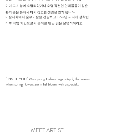
이미 그 기능이 소멸되었거나 소멸 직전인 인쇄물들이 김춘
환의 손을 통해서 다시 강고한 생명을 얻게 됩니다.
미술대학에서 순수미술을 전공하고 1995년 파리에 정착한 
이후 작업 기반으로서 종이를 만난 것은 운명적이라고 할
만 합니다. 그 스스로 종이와의 인연이 유년시절 아버지의 
목재소에서 시작되었다고 말합니다. 나무 부스러기나 톱밥
더미에서 놀며 경험했던 유년시절 감촉과 호흡들이 무의식 
속에 내재되어 있다가 낯선 땅에서 되살아 났습니다. 손가
락 사이로 빠져나가는 톱밥가루의 감촉은 낱장의 종이를 
찢거나 오리는 행위로 전이되어 화폭 위에 새로 피어나고, 
종이를 찢는 마찰로생기는 먼지들은 톱밥가루 날리는 어린 
시절 목재소와 시공간을 이어주는 통로입니다. 아득한 시
"INVITE YOU" Woonjoong Gallery begins April, the season
절의 놀이가 이렇게 그의 작업의 근간이며 그 미감의 원천
when spring flowers are in full bloom, with a special
이 됩니다. 

exhibition titled “Kim Chunhwan Exhibition,” which presents
그의 작업은 마치 농부의 일과 닮아 있습니다. 농부가 씨앗
new works by artist Kim Chunhwan. Kim Chun-hwan is
을 뿌려 싹을 틔우고 모종을 키운 후 밭에 옮겨 심고 거름
mainly based in Korea and France and is recognized for his
을 주고 잡초를 뽑는 일련의 과정은 그의 작업에도 거의 그
unique work that is “difficult to criticize as being similar to
대로 적용됩니다. 그는 좋은 인쇄물을 찾아 이를 색에 따라 
anyone else.” Paper is used as the main material in his works.
There are many artists who work with paper, but it is rare to
분류하고, 찢거나 자르거나 접거나 뭉쳐내는 등의 다양한 
find an artist who utilizes paper in a unique way that has
손동작으로 그가 원하는 조형물을 만든 후에, 이들을 화면
never been seen before like Kim Chun-hwan. He has
MEET ARTIST
에 옮겨 붙입니다. 그에게 인쇄물은 작품의 씨앗이고, 손동
unwaveringly continued his paper work for over 30 years,