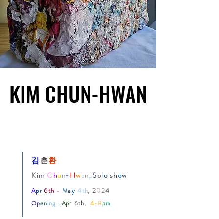
KIM CHUN-HWAN
KIM CHUN-HWAN
김
춘
환
K
im
C
h
u
n
-
H
w
a
n
_
S
o
l
o
s
h
o
w
A
p
r
6t
h
-
M
a
y
4th
,
2
0
2
4
Op
en
i
ng
|
A
pr
6t
h
,
4-
8
p
m