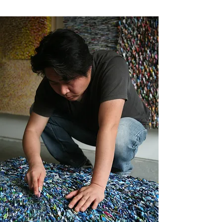
작으로 원하는 형상을 만들어 내는 과정은 싹을 틔우고 모
creating a unique and clear world of art. The paper that Kim
종을 키우는 것과 다르지 않습니다. 농부가 모종을 밭으로 
uses as material for his works is printed matter such as
옮겨 심듯이 작가는 이 형상들을 화면에 옮겨 붙이고, 다시 
magazines and advertisements. Printed materials are used as
a symbol of this information era, where an enormous
다듬고 키웁니다. 

amount of information is created, consumed, and
손끝으로 종이를 직접 느끼며 작업을 계속 하다 보면 어느 
disappears quickly. Various printed materials function as a
순간 작가 자신의 의식이나 감각을 초월하면서 화면은 어
representative medium of the information era, but most of
느새 어떤 형상을 이루게 됩니다. 그 재료는 아주 익숙한 
them expire within a short period of time after their
것이었지만, 익숙한 재료로부터 만들어진 형상은 낯설은 
creation and are destined to be discarded or put away
경우가 많습니다. 익숙함과 낯설음이 혼재함으로써 자아내
somewhere. Printed materials that have already lost their
function or are on the verge of extinction are brought back
는 미감은 놀라울 정도로 신선합니다. 때로는 거대한 물결
to life through the artist’s hands. After majoring in fine arts
이 출렁대는 바다를 닮기도 하고, 바람에 일렁이는 곡식 같
at an art university in Korea and settling in Paris in 1995, we
기도 합니다. 바람 따라 흐르는 구름 떼도, 여름날의 세찬 
can say that his encounter with paper as a basis for his work
소낙비 줄기도 있습니다. 둘둘 말려 빼곡히 진열된 포목점 
was fateful. He himself says that his connection with paper
원단들도 있고, 책꽂이에 편하게 포개진 책들도 보입니다. 
began during his childhood in his father's wood mill. The
작품의 씨앗이었던 인쇄물들은 처음에는 온전한 하나의 화
textures and breaths he experienced while playing in piles of
woodchips and sawdust during his childhood were
면이었지만, 그의 작품에서는 색채도 글씨도 형태도 모두 
embedded in his unconscious and were revived in Paris, a
와해되어 전혀 다른 이미지로 다시 탄생됩니다. 어디를 어
place unfamiliar to him. The feel of the sawdust passing
디에서 어느 방향으로 얼마나 떨어져 보는가에 따라 그 형
through his fingers is transferred to the act of tearing or
상은 시시각각 변신을 거듭하는데, 여기에 또 보는 재미가 
cutting a piece of paper and becomes a new work of art on
있습니다. 

his canvas. The dust created by the friction of tearing paper
그의 작업은 평면에 그치지 않고, 입체, 설치 등 다양한 형
is a passage connecting time and space with the sawdust-