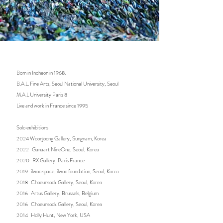
blowing wood mill of his childhood. The fun play of his
태로 전개됩니다. 입체작업은 또 다른 깊이를 더합니다. 작
distant past becomes the basis of his work and the source of
가는 손동작으로 낱장의 인쇄지들에서 다양한 형상을 만들
his aesthetics. His work resembles that of a farmer. The
고, 다시 이것들을 모아 하나의 종이 덩어리를 만듭니다. 
process of a farmer sowing seeds, sprouting them, growing
그 덩어리 한 부분을 통째로 잘라내면 단면이 드러납니다. 
seedlings, transplanting them to the field, fertilizing them,
그이 기억 속 목재소가 원목을 자르듯이, 작가는 스스로 기
and pulling out weeds is almost identical to his work. He
억 속 목재소의 톱날이 되어 종이 덩어리를 절단하고 그 단
searches for and picks up appropriate prints, sorts them by
color, uses various hand movements such as tearing,
면을 드러냅니다. 이 단면에는 처음 작가의 손동작으로 인
cutting, folding, and bunching to create the shapes he
Bom in Incheon in 1968.
쇄물이 구겨지던 과거 시점, 덩어리가 절단되는 또 하나의 
wants, then transfers them to the screen. For this artist,
B.A.L. Fine Arts, Seoul National University, Seoul
특정된 과거 시점, 그리고 감상자가 보는 현재 시점이 모두 
printed matter is the seed of his work, and the process of
M.A.L University Paris 8
혼재되어 있습니다. 실존하는 단면이 시간 흐름의 공허함
creating the desired shape with hand movements is no
을 인식하게 하는 순간이 됩니다. 절단기계로 잘라내며 드
Live and work in France since 1995
different from sprouting and growing seedlings. Just as a
러나는 인쇄지의 절단면들이 이루는 주름들은 통나무의 나
farmer transplants seedlings into the field, the artist
transfers these shapes onto the screen, refines them, and
이테를 닮아 있습니다. 이 점에서 작가의 종이 덩어리는 그 
Solo exhibitions
grows them again. As the artist continues to work while
재료의 근원(根源)인 목재 내지 통나무를 상징하는 것이 아
2024 Woonjoong Gallery, Sungnam, Korea
feeling the paper directly with his fingertips, at some point
닐까, 작품의 재료인 인쇄물을 다시 그 근원으로 환원시키
2022 Ganaart NineOne, Seoul, Korea
he will transcend his consciousness or senses, and the
는 과정이 아닐까 하는 생각을 하게 됩니다. 

2020 RX Gallery, Paris France
screen will take on a certain shape without him even
종이작업을 통해서 정보 만능의 대량소비사회 이면을 풀어 
realizing it. The materials he used were very familiar, but the
2019 ilwoo space, ilwoo foundation, Seoul, Korea
헤치는 김춘환의 작업이 누보레알리즘의 연장선상에 있다
shapes created from familiar materials are often unfamiliar.
2018 Choeunsook Gallery, Seoul, Korea
The aesthetics created by the mixture of familiarity and
고 평가되기도 합니다. 누보레알리즘이 허무주의와 정신문
2016 Artus Gallery, Brussels, Belgium
unfamiliarity are surprisingly fresh. Sometimes they
명에로의 회귀를 주장하며 소비주의나 물질주의를 비판했
2016 Choeunsook Gallery, Seoul, Korea
resemble the sea with huge waves rolling around, and
던 점에서 그렇습니다. 그러나, 김춘환의 작업은 소비주의
sometimes they resemble grains swaying in the wind. There
2014 Holly Hunt, New York, USA
와 물질주의 비판에 그치지 않고 그 안에서 공허함의 미학