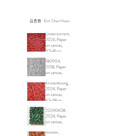
김춘환 Kim Chun Hwan
Undercurrent,
2024, Paper
on canvas,
117x81cm
Undercurrent
180904,
2018, Paper
on canvas,
92x73cm
Kronenbourg,
2024, Paper
on canvas,
62x48cm
Heineken
20240608,
2024, Paper
on canvas,
37x26cm
Rondor,