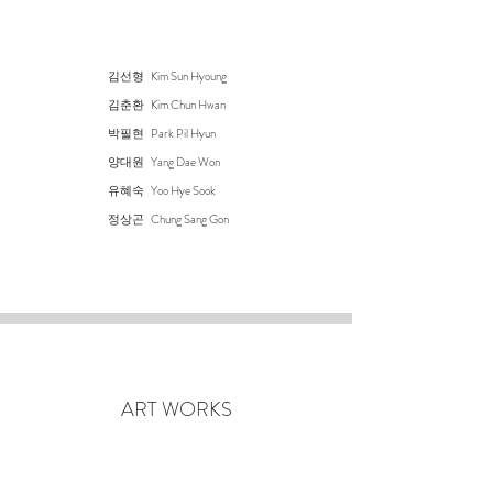
김선형
Kim Sun Hyoung
김춘환 Kim Chun Hwan
박필현 Park Pil Hyun
양대원
Yang Dae Won
유혜숙 Yoo Hye Sook
정상곤 Chung Sang Gon
ART WORKS​