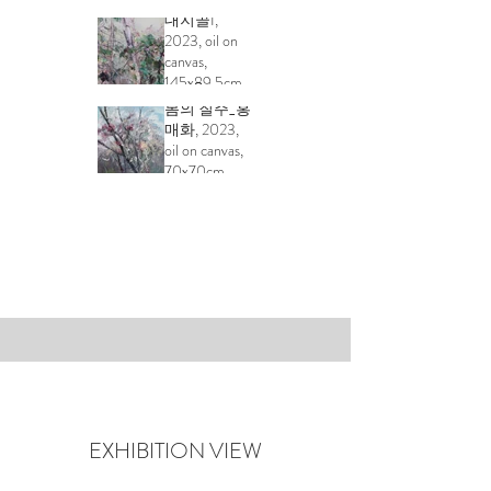
72.5x91cm
대지골I,
2023, oil on
canvas,
145x89.5cm
봄의 질주_홍
매화, 2023,
oil on canvas,
70x70cm
EXHIBITION VIEW