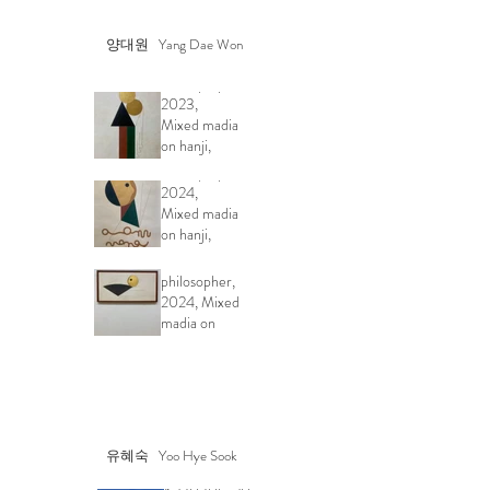
양대원
Yang
Dae Won
Love-pray 1,
2023,
Mixed madia
on hanji,
105x74cm
Love-pray 3,
2024,
Mixed madia
on hanji,
철학자의 말
105x74cm
The words of a
philosopher,
2024, Mixed
madia on
hanji,
49x94cm
유혜숙 Yoo Hye Sook