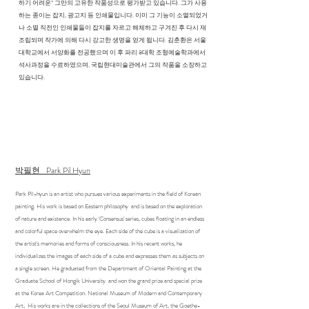
하기 어려운” 그만의 고유한 작품성으로 평가받고 있습니다. 그가 사용
하는 종이는 잡지, 광고지 등 인쇄물입니다. 이미 그 기능이 소멸되었거
나 소멸 직전인 인쇄물들이 잡지를 자르고 해체하고 구겨진 후 다시 재
조립되며 작가에 의해 다시 강고한 생명을 얻게 됩니다. 김춘환은 서울
대학교에서 서양화를 전공했으며 이 후 파리 8대학 조형예술학과에서
석사과정을 수료하였으며, 국립현대미술관에서 그의 작품을 소장하고
있습니다.
박필현 Park Pil Hyun
Park Pil-hyun is an artist who pursues various experiments in the field of Korean
painting. His work is based on Eastern philosophy and is based on the exploration
of nature and existence. In his early 'Consensus' series, cubes floating in an endless
and colorful space overwhelm the eye. Each side of the cube is a visualization of
the artist's memories and forms of consciousness. In his recent works, he
individualizes the images of each side of a cube and expresses them as subjects on
a single screen. He graduated from the Department of Oriental Painting at the
Graduate School of Hongik University and won the grand prize and special prize
at the Korea Art Competition. National Museum of Modern and Contemporary
Art, His works are in the collections of the Seoul Museum of Art, the Goethe-