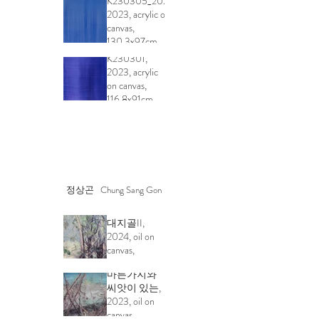
K230305_2023
2023, acrylic on
canvas,
130.3x97cm
K230301,
2023, acrylic
on canvas,
116.8x91cm
정상곤 Chung Sang Gon
결핍의 풍경_
대지골II,
2024, oil on
canvas,
초겨울 풍경_
145x89.5cm
마른가지와
씨앗이 있는,
2023, oil on
canvas,