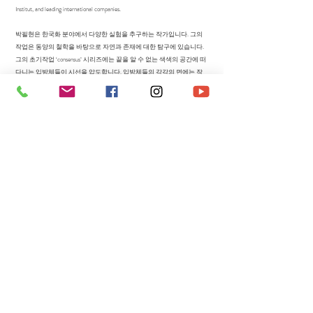
Institut, and leading international companies.
박필현은 한국화 분야에서 다양한 실험을 추구하는 작가입니다. 그의
작업은 동양의 철학을 바탕으로 자연과 존재에 대한 탐구에 있습니다.
그의 초기작업 ‘consensus’ 시리즈에는 끝을 알 수 없는 색색의 공간에 떠
다니는 입방체들이 시선을 압도합니다. 입방체들의 각각의 면에는 작
가의 기억 속 경험들과 의식의 모습들이 시각화되어 나타납니다. 최근
그의 작업은 입방체의 한 면 한 면의 이미지들을 개별화하여 하나의 화
면에 주제로 표현합니다. 그는 홍익대 대학원 동양화과를 졸업했고 대
한민국 미술대전 최우수상·특선 등을 수상했습니다. 국립현대미술관,
서울시립미술관,독일문화원 그리고 해외 유수의 기업 등에 작품이 소
장돼 있습니다.
양대원
Yang Dae Won
양대원은 고유한 작업세계로 인정받는 화가입니다. 그는 사람이 사회
적 관계망 속에서 가지게 되는 보편적 심리인 인간의 감정을 표현하는
데, 스스로 개발하여 완성한 화폭과 재료를 통해서 표현하는 신선하고