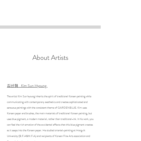
About Artists
김선형 Kim Sun Hyoung
The artist Kim Sun hyoung inherits the spirit of traditional Korean painting while
communicating with contemporary aesthetics and creates sophisticated and
sensuous paintings with the consistent theme of GARDENBLUE. Kim uses
Korean paper and brushes, the main materials of traditional Korean painting, but
uses blue pigment, a modern material, rather than traditional-ink. In his work, you
can feel the rich emotion of the accidental effects that this blue pigment creates
as it seeps into the Korean paper. He studied oriental-painting at Hong-ik
University (B.F.A&M.F.A) and recipients of Korean Fine Arts association and