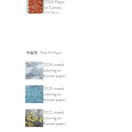
2024, Paper
on Canvas,
37x26cm
박필현 Park Pil Hyun
Life's energy,
2024, mixed
coloring on
Korean paper,
112×162cm
Life's energy,
2023, mixed
coloring on
Korean paper,
131×151cm
Life's energy,
2022, mixed
coloring on
Korean paper,
50.4×50.4cm