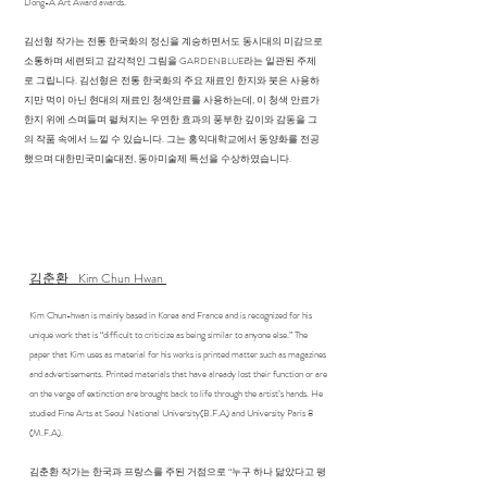
Dong-A Art Award awards.
김선형 작가는 전통 한국화의 정신을 계승하면서도 동시대의 미감으로
소통하며 세련되고 감각적인 그림을 GARDENBLUE라는 일관된 주제
로 그립니다. 김선형은 전통 한국화의 주요 재료인 한지와 붓은 사용하
지만 먹이 아닌 현대의 재료인 청색안료를 사용하는데, 이 청색 안료가
한지 위에 스며들며 펼쳐지는 우연한 효과의 풍부한 깊이와 감동을 그
의 작품 속에서 느낄 수 있습니다. 그는 홍익대학교에서 동양화를 전공
했으며 대한민국미술대전, 동아미술제 특선을 수상하였습니다.
김춘환 Kim Chun Hwan
Kim Chun-hwan is mainly based in Korea and France and is recognized for his
unique work that is “difficult to criticize as being similar to anyone else.” The
paper that Kim uses as material for his works is printed matter such as magazines
and advertisements. Printed materials that have already lost their function or are
on the verge of extinction are brought back to life through the artist’s hands. He
studied Fine Arts at Seoul National University(B.F.A) and University Paris 8
(M.F.A).
김춘환 작가는 한국과 프랑스를 주된 거점으로 “누구 하나 닮았다고 평