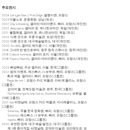
​주요전시
2024 Let's get blue, L’H du Siège, 발렝시엔, 프랑스
2023 더블노트, 운중화랑, 성남 (듀오)
2022 Day is breaking, 갤러리 마리아룬드, 빠리, 프랑스(개인전)
2022 deep space, 갤러리 운, 쾨니힌슈타인, 독일(개인전)
2021 불협화음, 갤러리 운, 쾨니힌슈타인, 독일 (듀오)
2020 다른 곳으로, 우종 미술관, 보성(개인전)
2020 다른 곳으로, 대구예술발전소, 대구(개인전)
2020 Au-delà, 갤러리 제이콥1212, 서울(개인전)
2018 그녀의 빈 방으로부터, 청주 창작 스튜디오, 청주(개인전)
2018 L'obscur lumineux, 갤러리 초이, 서울(개인전)
2018 Foyers-Hearths, 갤러리 마리아룬드, 빠리, 프랑스(개인전)
2023 빠담빠담, 두손 갤러리, 서울, 한국(그룹전)
2022 밤의 이벤트, 에스빠스 24 보부르, 빠리, 프랑스(그룹전)
흑과 색들, 갤러리5, 빠리, 프랑스(그룹전)
Regarder voir !, 프랑스 카드 박물관, 이씨 레 물리노, 프랑스
(그룹전)
감각의 뜰, 전북도립 미술관, 완주, 한국(그룹전)
Nul homme que la lune n'ait vu, Ancienne Nonciature, 브뤼셀, 벨
기에(그룹전)
2021 issy 비엔날레, 프랑스 카드 박물관, 이시레물리노, 프랑스
(그룹전)
Sonamou, 주불 한국 문화원, 빠리, 프랑스(그룹전)
Sonamou, 에스빠스 24 보부르, 빠리, 프랑스(그룹전)
nopoto, 빠리, 프랑스(그룹전)
2020 유연한 경계, 대구 예술 발전소, 대구(그룹전)
제 3회 종이작업 비엔날레, 코쟈라 미술관, 프리예도르, 보