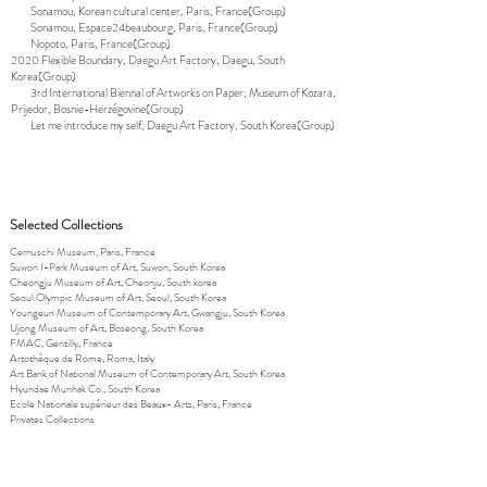
Sonamou, Korean cultural center, Paris, France(Group)
Sonamou, Espace24beaubourg, Paris, France(Group)
Nopoto, Paris, France(Group)
2020 Flexible Boundary, Daegu Art Factory, Daegu, South
Korea(Group)
3rd International Biennal of Artworks on Paper, Museum of Kozara,
Prijedor, Bosnie-Herzégovine(Group)
Let me introduce my self, Daegu Art Factory, South Korea(Group)
Selected Collections
Cernuschi Museum, Paris, France
Suwon I-Park Museum of Art, Suwon, South Korea
Cheongju Museum of Art, Cheonju, South korea
Seoul Olympic Museum of Art, Seoul, South Korea
Youngeun Museum of Contemporary Art, Gwangju, South Korea
Ujong Museum of Art, Boseong, South Korea
FMAC, Gentilly, France
Artothèque de Rome, Roma, Italy
Art Bank of National Museum of Contemporary Art, South Korea
Hyundae Munhak Co., South Korea
Ecole Nationale supérieur des Beaux- Arts, Paris, France
Privates Collections