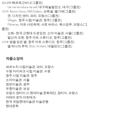
스니아 헤르체고비나(그룹전)
Let me introduce my self, 대구예술발전소, 대구(그룹전)
2019 Recto-Verso, MM Gallery, 브뤼셀, 벨기에(그룹전)
연, 디자인 센터, 파리, 프랑스(그룹전)
Sillages , 청주 시립 미술관, 청주(그룹전)
Flâneries, 아트 사빈퓌제, 샤토 바라스, 폭스앙푸, 프랑스(그
룹전)
소화- 한국 근현대 드로잉전, 소마 미술관, 서울(그룹전)
발신자 조회, 청주 아트 스튜디오, 청주(그룹전)
2018 밤을 잊은 별, 청주 아트 스튜디오, 청주(그룹전)
별 하나의 추억, B53, Arnhem, 네델란드(그룹전)
​작품소장처
세르누치 시립미술관, 파리, 프랑스
수원 아이파크 시립 미술관, 수원
청주 시립 미술관, 청주
소마미술관, 서울
영은미술관, 광주
우종미술관, 보성
프랑스 쟝티이 시 현대미술 문화재단, 쟝티이, 프랑스
이태리 로마 아토테크
한국 국립현대미술관 미술은행
현대문학