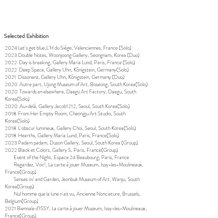
Selected Exhibition
2024 Let's get blue,L’H du Siège, Valenciennes, France (Solo)
2023 Double Notes, Woonjoong Gallery, Seongnam, Korea (Duo)
2022 Day is breaking, Gallery Maria Lund, Paris, France (Solo)
2022 Deep Space, Gallery Uhn, Königstein, Germany(Solo)
2021 Dissonanz, Gallery Uhn, Königstein, Germany (Duo)
2020 Autre part, Ujong Museum of Art, Boseong, South Korea(Solo)
2020 Towards an elsewhere, Daegu Art Factory, Daegu, South
Korea(Solo)
2020 Au-delà, Gallery Jacob1212, Seoul, South Korea(Solo)
2018 From Her Empty Room, Cheongju Art Studio, South
Korea(Solo)
2018 L'obscur lumineux, Gallery Choi, Seoul, South Korea(Solo)
2018 Hearths, Gallery Maria Lund, Paris, France(Solo)
2023 Padam padam, Duson Gallery, Seoul, South Korea (Group)
2022 Black et Colors, Gallery 5, Paris, France(Group)
Event of the Night, Espace 24 Beaubourg, Paris, France
Regardez, Voir!, La carte à jouer Museum, Issy-les-Moulineaux,
France(Group)
Senses in/ and Garden, Jeonbuk Museum of Art, Wanju, South
Korea(Group)
Nul homme que la lune n'ait vu, Ancienne Nonciature, Brussels,
Belgium(Group)
2021 Biennale d’ISSY, La carte à jouer Museum, Issy-les-Moulineaux,
France(Group)