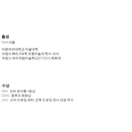
​출생
​1964 서울
이화여자대학교 미술대학
프랑스 빠리 8대학 조형미술과 학사. 석사
프랑스 파리국립미술학교(ENSBA) 회화과
​수상
1992 프리 로쉬롱 3등상
2000 몽후즈 회화상
2012 소마 드로잉 센터, 인투 드로잉 전시 선정 작가