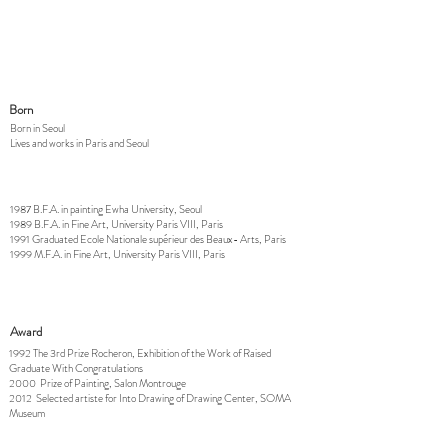
Born
Born in Seoul
Lives and works in Paris and Seoul
1987 B.F.A. in painting Ewha University, Seoul
1989 B.F.A. in Fine Art, University Paris VIII, Paris
1991 Graduated Ecole Nationale supérieur des Beaux- Arts, Paris
1999 M.F.A. in Fine Art, University Paris VIII, Paris
Award
1992 The 3rd Prize Rocheron, Exhibition of the Work of Raised
Graduate With Congratulations
2000 Prize of Painting, Salon Montrouge
2012 Selected artiste for Into Drawing of Drawing Center, SOMA
Museum