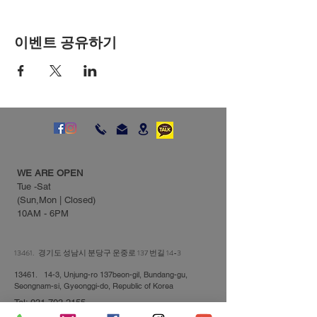
이벤트 공유하기
WE ARE OPEN
Tue -Sat
(Sun,Mon | Closed)
10AM - 6PM
13461. 경기도 성남시 분당구 운중로 137 번길 14-3
13461. 14-3, Unjung-ro 137beon-gil, Bundang-gu,
Seongnam-si, Gyeonggi-do, Republic of Korea
Tel:
031-703-2155