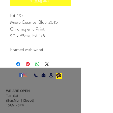
카트에 추가
Ed. 1/5
Micro Cosmos_Blue, 2015 
Chromogenic Print
90 x 65cm, Ed. 1/5
Framed with wood
WE ARE OPEN
Tue -Sat
(Sun,Mon | Closed)
10AM - 6PM