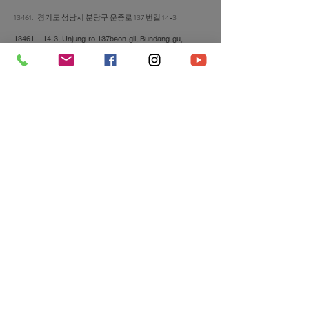
13461. 경기도 성남시 분당구 운중로 137 번길 14-3
13461. 14-3, Unjung-ro 137beon-gil, Bundang-gu,
Seongnam-si, Gyeonggi-do, Republic of Korea
Tel:
031-703-2155
​찾아오는 길
버스 | 서울에서
9003
,
9004
,9007
,
9007-1
,
4103
운중동행정복지센터 하차 도보 5분
지하철 | 판교역 하차후 운중동행정복센터행
버스(10분) 도
보 5분
주차안내