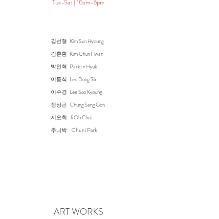
Tue-Sat | 10am-6pm​
김선형
Kim Sun Hyoung
김춘환 Kim Chun Hwan
박인혁 Park In Hyuk
이동식 Lee Dong Sik
이수경 Lee Soo Kyoung
정상곤 Chung Sang Gon
지오최 Ji Oh Choi
Chuni Park
추니박
ART WORKS​