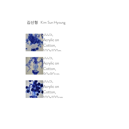
김선형
Kim Sun Hyoung
GARDENBLUE,
2025,
Acrylic on
Cotton,
100x100m
GARDENBLUE,
2025,
Acrylic on
Cotton,
90x90cm
GARDENBLUE,
2025,
Acrylic on
Cotton,
100x100cm