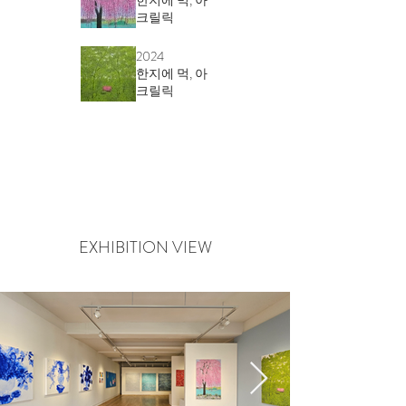
한지에 먹, 아
크릴릭
분홍소파가
128 x 79 cm
있는 숲,
2024
한지에 먹, 아
크릴릭
115 x 93 cm
EXHIBITION VIEW