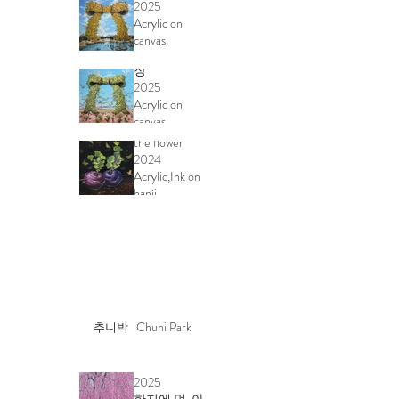
2025
Acrylic on
추억이 숨겨
canvas
진 리본 선인
111 x 111cm
장
2025
Acrylic on
Oneness-
canvas
Blooming into
111 x 111 cm
the flower
2024
Acrylic,Ink on
hanji
45 x 40 cm
Chuni Park
추니박
수양벚꽃이
핀 남해풍경,
2025