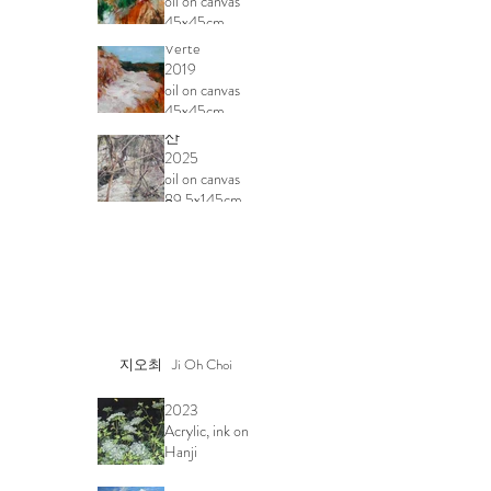
oil on canvas
45x45cm
풍경_Terre
Verte
2019
oil on canvas
45x45cm
겨울 숲-대지
산
2025
oil on canvas
89.5x145cm
지오최 Ji Oh Choi
Birth and Life
II-모정
2023
Acrylic, ink on
Hanji
행복한 동행-
72 x 142 cm
Banff