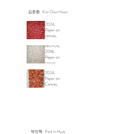
김춘환 Kim Chun Hwan
Undercurrent,
2024,
Paper on
canvas,
Undercurrent
81x117cm
180904,
2018,
Paper on
canvas,
Rondor,
92x73cm
2024,
Paper on
Canvas,
37x26cm
박인혁 Park In Hyuk
Another