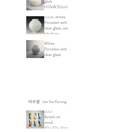
glaze
백자달항아리
H17xW30cm/H15xW26.5cm/
Moon Jar24-5,
H12.5xW23 cm
2024, White
Porcelain with
백자항아리
clear glaze, wood
Mini Moon Jar
kiln firing,
2025
H46.5xD44.5cm
White
Porcelain with
clear glaze
H15 x W13.5
cm
이수경 Lee Soo Kyoung
문패 Munpei
2021
Acrylic on
wood
40 x 10 x 3cm
S23 Triblreu