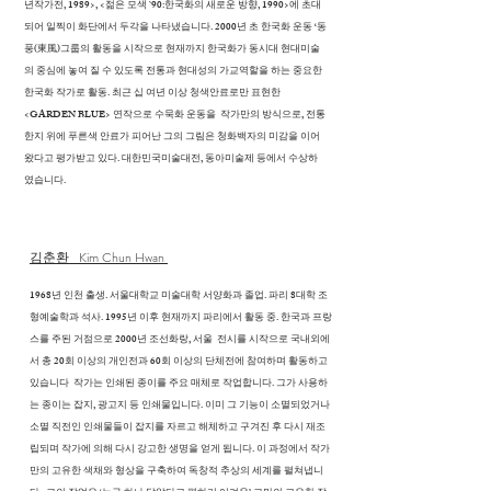
년작가전, 1989>, <젊은 모색 `90:한국화의 새로운 방향, 1990>에 초대
되어 일찍이 화단에서 두각을 나타냈습니다. 2000년 초 한국화 운동 ‘동
풍(東風)그룹의 활동을 시작으로 현재까지 한국화가 동시대 현대미술
의 중심에 놓여 질 수 있도록 전통과 현대성의 가교역할을 하는 중요한
한국화 작가로 활동. 최근 십 여년 이상 청색안료로만 표현한
<GARDEN BLUE> 연작으로 수묵화 운동을 작가만의 방식으로, 전통
한지 위에 푸른색 안료가 피어난 그의 그림은 청화백자의 미감을 이어
왔다고 평가받고 있다. 대한민국미술대전, 동아미술제 등에서 수상하
였습니다.
김춘환 Kim Chun Hwan
1968년 인천 출생. 서울대학교 미술대학 서양화과 졸업. 파리 8대학 조
형예술학과 석사. 1995년 이후 현재까지 파리에서 활동 중. 한국과 프랑
스를 주된 거점으로 2000년 조선화랑, 서울 전시를 시작으로 국내외에
서 총 20회 이상의 개인전과 60회 이상의 단체전에 참여하며 활동하고
있습니다 작가는 인쇄된 종이를 주요 매체로 작업합니다. 그가 사용하
는 종이는 잡지, 광고지 등 인쇄물입니다. 이미 그 기능이 소멸되었거나
소멸 직전인 인쇄물들이 잡지를 자르고 해체하고 구겨진 후 다시 재조
립되며 작가에 의해 다시 강고한 생명을 얻게 됩니다. 이 과정에서 작가
만의 고유한 색채와 형상을 구축하여 독창적 추상의 세계를 펼쳐냅니