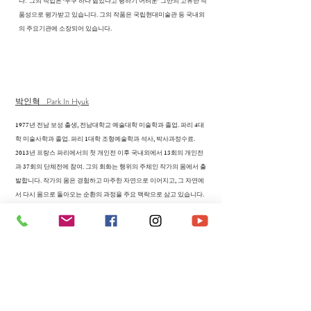
다. 그의 작업은 ‘누구 하나 닮았다고 평하기 어려운’ 그만의 고유한 작
품성으로 평가받고 있습니다. 그의 작품은 국립현대미술관 등 국내외
의 주요기관에 소장되어 있습니다.
박인혁 Park In Hyuk
1977년 전남 보성 출생, 전남대학교 예술대학 미술학과 졸업. 파리 4대
학 미술사학과 졸업. 파리 1대학 조형예술학과 석사, 박사과정수료.
2013년 프랑스 파리에서의 첫 개인전 이후 국내외에서 13회의 개인전
과 37회의 단체전에 참여. 그의 회화는 행위의 주체인 작가의 몸에서 출
발합니다. 작가의 몸은 경험하고 마주한 자연으로 이어지고, 그 자연에
서 다시 몸으로 돌아오는 순환의 과정을 주요 맥락으로 삼고 있습니다.
박인혁 작가가 작업의 주제로 삼고 있는 것은 ‘땅’ 또는 ‘땅의 모습’ 입니
다. 인간이 개입된 땅과 그 이전의 근원적 땅에 대한 작가의 상상은 보는
것과 보여지는 것 사이에서 형상과 비형상적 표현이 모호해지는 지점
이 바로 작가가 시각화하고 싶은 땅의 모습입니다. 작가의 원초적 손짓
과 몸짓은 회화의 도구가 되어 섬세한 떨림에서 부터 기운찬 운동에너
지까지 맨 손가락과 몸짓으로 평면 위에 펼쳐냅니다.