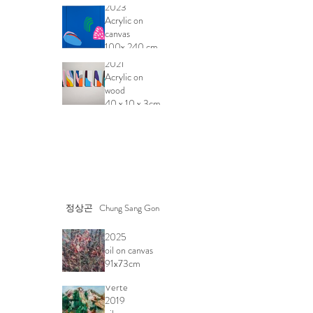
2023
Acrylic on
canvas
100x 240 cm
문패 Munpei
2021
Acrylic on
wood
40 x 10 x 3cm
정상곤 Chung Sang Gon
12월
2025
oil on canvas
91x73cm
풍경_Terre
Verte
2019