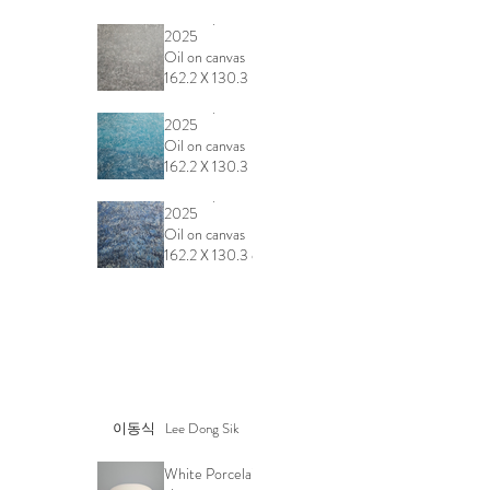
Landscape
2025
Oil on canvas
162.2 X 130.3
Another
cm
Landscape
2025
Oil on canvas
162.2 X 130.3
cm
Landscape(mountain,
2025
Oil on canvas
162.2 X 130.3 cm
이동식 Lee Dong Sik
백자합Bowl with a lid
2024
White Porcelain with clear